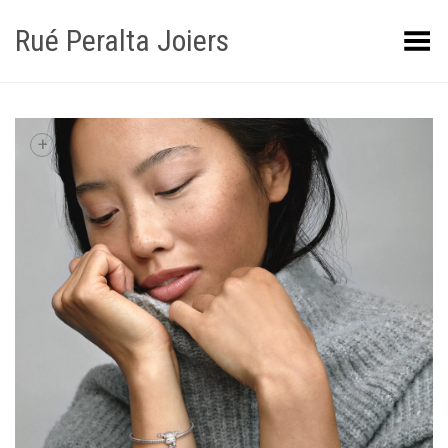
Rué Peralta Joiers
Obrir/tancar el menú
+