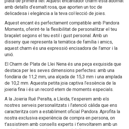
plata de primera llei. Aquest encantador charm està adornat
amb detalls d’esmalt rosa, que aporten un toc de
delicadesa i elegància a la teva col·lecció de joies.
Aquest encant és perfectament compatible amb Pandora
Moments, oferint-te la flexibilitat de personalitzar el teu
braçalet segons el teu estil i gust personal. Amb un
disseny que representa la temàtica de família i amics,
aquest charm és una expressió encisadora de l’amor i la
unió.
El Charm de Plata de Llei Nena és una peça exquisida que
destaca per les seves dimensions perfectes: amb una
fondària de 11,2 mm, una alçada de 15,3 mm i una amplada
de 10,2 mm. Aquesta petita joia captiva l’essència de la
joieria fina i és un record etern de moments especials.
A la Joieria Rué Peralta, a Lleida, t’esperem amb els
nostres serveis personalitzats i l’atenció càlida que ens
caracteritza com a establiment oficial Pandora. Aprofita la
nostra exclusiva experiència de compra en persona, on
t’assistirem amb consells experts i t’envoltarem amb un