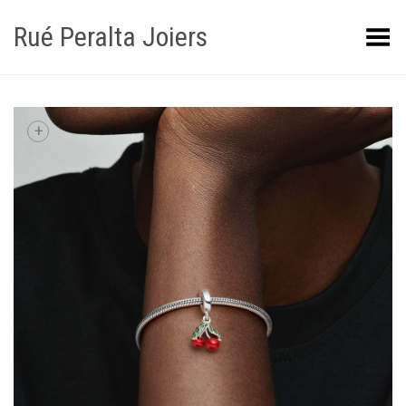
Rué Peralta Joiers
Obrir/tancar el menú
+