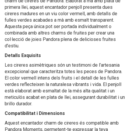
charm de cireres de Pandora. Elaborat a mà amb plata de
primera llei, aquest encantador penjoll presenta dues
cireres madures en un viu color vermell, amb detalls de
fulles verdes acabades a mà amb esmalt transparent.
Aquesta peça única pot ser portada individualment o
combinada amb altres charms de fruites per crear una
col·lecció de joies Pandora plena de delicioses fruites
d’estiu.
Detalls Exquisits
Les cireres asimètriques són un testimoni de l’artesania
excepcional que caracteritza totes les peces de Pandora.
El color vermell intens dels fruits i el detall de les fulles
verdes reflecteixen la naturalesa vibrants i vida. El penjoll
està elaborat amb esmaltat de la més alta qualitat i un
meticulós acabat en plata de llei, assegurant durabilitat i un
brillo durador.
Compatibilitat i Dimensions
Aquest encantador charm de cireres és compatible amb
Pandora Moments, permetent-te expressar la teva