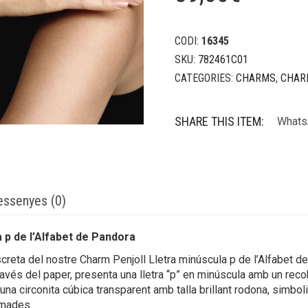
CODI:
16345
SKU:
782461C01
CATEGORIES:
CHARMS
,
CHAR
SHARE THIS ITEM:
Whats
essenyes (0)
 p de l’Alfabet de Pandora
discreta del nostre Charm Penjoll Lletra minúscula p de l’Alfabet 
través del paper, presenta una lletra “p” en minúscula amb un reco
a circonita cúbica transparent amb talla brillant rodona, simbolit
imades.