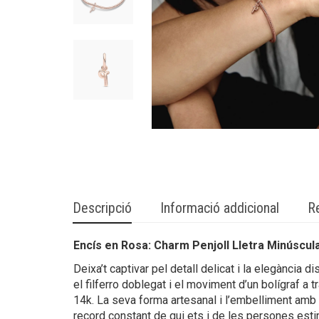
Descripció
Informació addicional
R
Encís en Rosa: Charm Penjoll Lletra Minúscula
Deixa’t captivar pel detall delicat i la elegància 
el filferro doblegat i el moviment d’un bolígraf a 
14k. La seva forma artesanal i l’embelliment amb un
record constant de qui ets i de les persones est