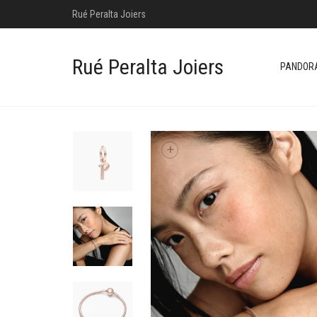
Rué Peralta Joiers
Rué Peralta Joiers
PANDOR
+