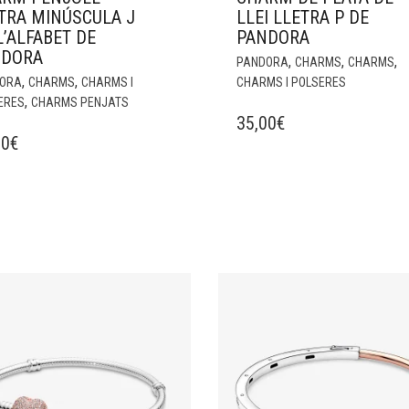
TRA MINÚSCULA J
LLEI LLETRA P DE
L’ALFABET DE
PANDORA
NDORA
,
,
,
PANDORA
CHARMS
CHARMS
,
,
ORA
CHARMS
CHARMS I
CHARMS I POLSERES
,
ERES
CHARMS PENJATS
35,00
€
00
€