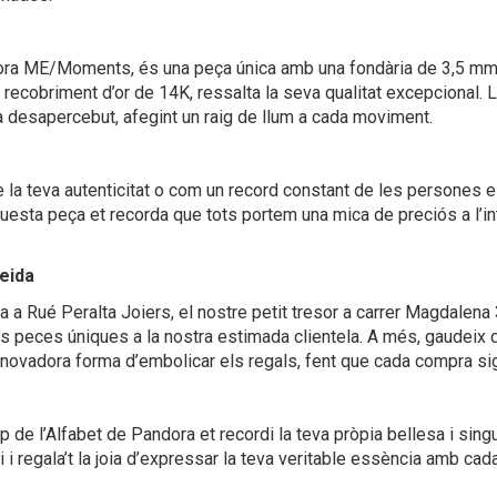
ora ME/Moments, és una peça única amb una fondària de 3,5 mm,
 recobriment d’or de 14K, ressalta la seva qualitat excepcional. La
a desapercebut, afegint un raig de llum a cada moviment.
 la teva autenticitat o com un record constant de les persones e
questa peça et recorda que tots portem una mica de preciós a l’inte
eida
 a Rué Peralta Joiers, el nostre petit tresor a carrer Magdalena 
s peces úniques a la nostra estimada clientela. A més, gaudeix de
innovadora forma d’embolicar els regals, fent que cada compra sig
de l’Alfabet de Pandora et recordi la teva pròpia bellesa i singula
i i regala’t la joia d’expressar la teva veritable essència amb ca