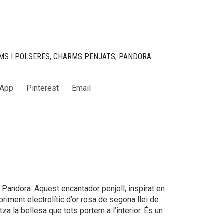
MS I POLSERES
,
CHARMS PENJATS
,
PANDORA
App
Pinterest
Email
de Pandora. Aquest encantador penjoll, inspirat en
briment electrolític d’or rosa de segona llei de
za la bellesa que tots portem a l’interior. És un