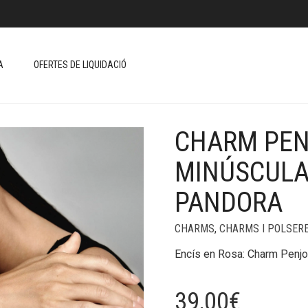
A
OFERTES DE LIQUIDACIÓ
CHARM PEN
+
MINÚSCULA 
PANDORA
CHARMS
,
CHARMS I POLSER
Encís en Rosa: Charm Penjol
39,00
€