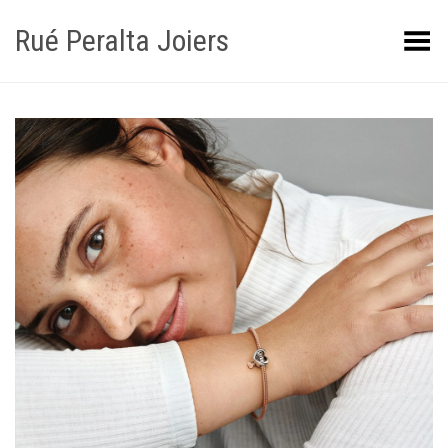
Rué Peralta Joiers
Obrir/tancar el menú
+