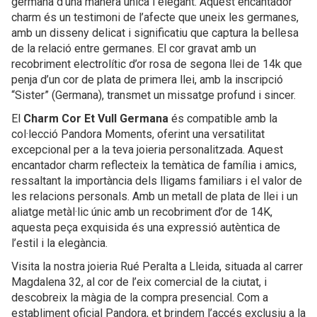
germana d’una manera única i elegant. Aquest encantador
charm és un testimoni de l’afecte que uneix les germanes,
amb un disseny delicat i significatiu que captura la bellesa
de la relació entre germanes. El cor gravat amb un
recobriment electrolític d’or rosa de segona llei de 14k que
penja d’un cor de plata de primera llei, amb la inscripció
“Sister” (Germana), transmet un missatge profund i sincer.
El
Charm Cor Et Vull Germana
és compatible amb la
col·lecció Pandora Moments, oferint una versatilitat
excepcional per a la teva joieria personalitzada. Aquest
encantador charm reflecteix la temàtica de família i amics,
ressaltant la importància dels lligams familiars i el valor de
les relacions personals. Amb un metall de plata de llei i un
aliatge metàl·lic únic amb un recobriment d’or de 14K,
aquesta peça exquisida és una expressió autèntica de
l’estil i la elegància.
Visita la nostra joieria Rué Peralta a Lleida, situada al carrer
Magdalena 32, al cor de l’eix comercial de la ciutat, i
descobreix la màgia de la compra presencial. Com a
establiment oficial Pandora, et brindem l’accés exclusiu a la