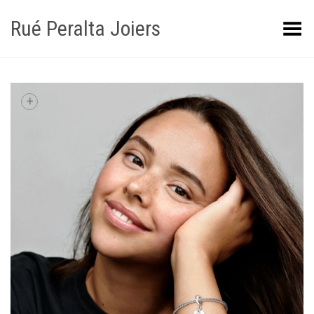
Rué Peralta Joiers
Obrir/tancar el menú
+