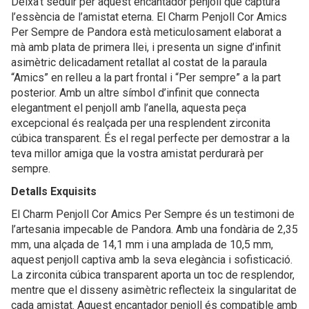
Deixa’t seduir per aquest encantador penjoll que captura
l’essència de l’amistat eterna. El Charm Penjoll Cor Amics
Per Sempre de Pandora està meticulosament elaborat a
mà amb plata de primera llei, i presenta un signe d’infinit
asimètric delicadament retallat al costat de la paraula
“Amics” en relleu a la part frontal i “Per sempre” a la part
posterior. Amb un altre símbol d’infinit que connecta
elegantment el penjoll amb l’anella, aquesta peça
excepcional és realçada per una resplendent zirconita
cúbica transparent. És el regal perfecte per demostrar a la
teva millor amiga que la vostra amistat perdurarà per
sempre.
Detalls Exquisits
El Charm Penjoll Cor Amics Per Sempre és un testimoni de
l’artesania impecable de Pandora. Amb una fondària de 2,35
mm, una alçada de 14,1 mm i una amplada de 10,5 mm,
aquest penjoll captiva amb la seva elegància i sofisticació.
La zirconita cúbica transparent aporta un toc de resplendor,
mentre que el disseny asimètric reflecteix la singularitat de
cada amistat. Aquest encantador penjoll és compatible amb