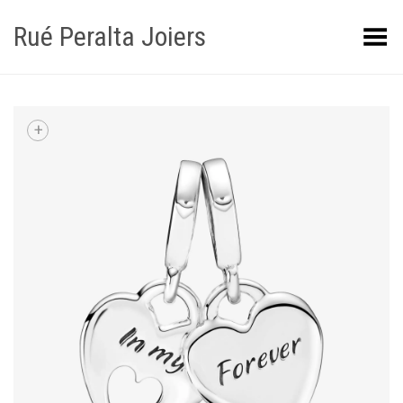
Rué Peralta Joiers
Obrir/tancar el menú
+