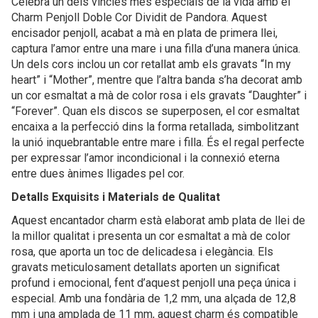
Celebra un dels vincles més especials de la vida amb el
Charm Penjoll Doble Cor Dividit de Pandora. Aquest
encisador penjoll, acabat a mà en plata de primera llei,
captura l’amor entre una mare i una filla d’una manera única.
Un dels cors inclou un cor retallat amb els gravats “In my
heart” i “Mother”, mentre que l’altra banda s’ha decorat amb
un cor esmaltat a mà de color rosa i els gravats “Daughter” i
“Forever”. Quan els discos se superposen, el cor esmaltat
encaixa a la perfecció dins la forma retallada, simbolitzant
la unió inquebrantable entre mare i filla. És el regal perfecte
per expressar l’amor incondicional i la connexió eterna
entre dues ànimes lligades pel cor.
Detalls Exquisits i Materials de Qualitat
Aquest encantador charm està elaborat amb plata de llei de
la millor qualitat i presenta un cor esmaltat a mà de color
rosa, que aporta un toc de delicadesa i elegància. Els
gravats meticulosament detallats aporten un significat
profund i emocional, fent d’aquest penjoll una peça única i
especial. Amb una fondària de 1,2 mm, una alçada de 12,8
mm i una amplada de 11 mm, aquest charm és compatible