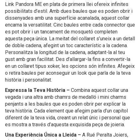
Link Pandora ME en plata de primera llei ofereix infinites
possibilitats d’estil. Amb dues baules que es poden obrir i
dissenyades amb una superfície acanalada, aquest collar
encarna la versatilitat. Cinc baules entre cada connector que
es pot obrir i un tancament de mosquetó completen
aquesta peça única. La meitat del collaret s’uneix a un detall
de doble cadena, afegint un toc característic a la cadena.
Personalitza la longitud de la cadena, adaptant-la al teu
gust amb gran facilitat. Des d’allargar-la fins a convertir-la
en un collaret tipus xoker, les opcions són infinites. Afegeix
o retira baules per aconseguir un look que parla de la teva
història i personalitat.
Expressa la Teva Història –
Combina aquest collar una
vegada i una altra amb chamrs de medalló i mini charms
penjants a les baules que es poden obrir per explicar la
teva història. Cada element que afegim parla d’un capítol
diferent de la teva vida, creant un relat únic i personal que
es mostra a través d’aquesta exquisida peça de joieria.
Una Experiència Única a Lleida –
A Rué Peralta Joiers,