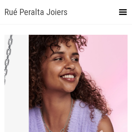
Rué Peralta Joiers
Obrir/tancar el menú
+