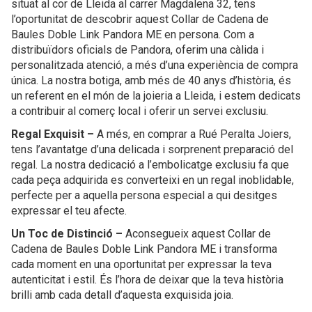
situat al cor de Lleida al carrer Magdalena 32, tens
l’oportunitat de descobrir aquest Collar de Cadena de
Baules Doble Link Pandora ME en persona. Com a
distribuïdors oficials de Pandora, oferim una càlida i
personalitzada atenció, a més d’una experiència de compra
única. La nostra botiga, amb més de 40 anys d’història, és
un referent en el món de la joieria a Lleida, i estem dedicats
a contribuir al comerç local i oferir un servei exclusiu.
Regal Exquisit –
A més, en comprar a Rué Peralta Joiers,
tens l’avantatge d’una delicada i sorprenent preparació del
regal. La nostra dedicació a l’embolicatge exclusiu fa que
cada peça adquirida es converteixi en un regal inoblidable,
perfecte per a aquella persona especial a qui desitges
expressar el teu afecte.
Un Toc de Distinció –
Aconsegueix aquest Collar de
Cadena de Baules Doble Link Pandora ME i transforma
cada moment en una oportunitat per expressar la teva
autenticitat i estil. És l’hora de deixar que la teva història
brilli amb cada detall d’aquesta exquisida joia.