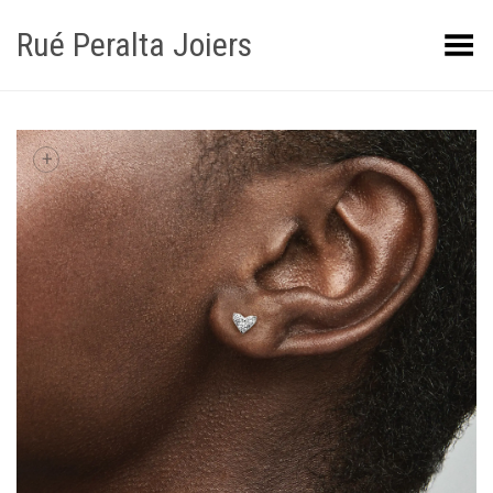
Rué Peralta Joiers
Obrir/tancar el menú
+