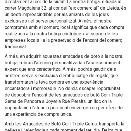
directament al cor de la ciutat. La nostra botiga, situada al
carrer Magdalena 32, al cor del “eix comercial” de Lleida, és
un destí imprescindible per als amants de les joies
exclusives i el servei personalitzat. A més, el nostre
compromís amb el comerç local significa que cada compra
realitzada a la nostra botiga contribueix al suport de les
empreses locals i a la preservació de l’encant del comerç
tradicional.
A més, en adquirir aquestes arracades de botó a la nostra
botiga, rebràs l’atenció personalitzada i l’assessorament
expert que ens caracteritza. A més, podràs gaudir dels
nostres serveis exclusius d’embolicatge de regals, que
transformaran la teva compra en una experiència
encantadora i memorable. No deixis escapar l’oportunitat
de descobrir l’encant de les arracades de botó Cor i Triple
Gema de Pandora a Joyeria Rué Peralta, un lloc on la
sophistació i l’atenció personal convergeixen per oferir-te
una experiència de compra única.
Amb les Arracades de Botó Cor i Triple Gema, transporta la
bellesa i l’elegància a cada moment del teu dia. Deixa que