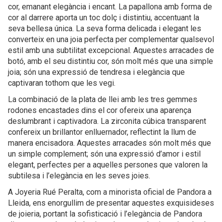
cor, emanant elegància i encant. La papallona amb forma de
cor al darrere aporta un toc dolç i distintiu, accentuant la
seva bellesa única. La seva forma delicada i elegant les
converteix en una joia perfecta per complementar qualsevol
estil amb una subtilitat excepcional. Aquestes arracades de
botó, amb el seu distintiu cor, són molt més que una simple
joia; són una expressió de tendresa i elegància que
captivaran tothom que les vegi.
La combinació de la plata de llei amb les tres gemmes
rodones encastades dins el cor ofereix una aparença
deslumbrant i captivadora. La zirconita cúbica transparent
confereix un brillantor enlluernador, reflectint la llum de
manera encisadora. Aquestes arracades són molt més que
un simple complement; són una expressió d’amor i estil
elegant, perfectes per a aquelles persones que valoren la
subtilesa i l’elegància en les seves joies.
A Joyeria Rué Peralta, com a minorista oficial de Pandora a
Lleida, ens enorgullim de presentar aquestes exquisideses
de joieria, portant la sofisticació i l’elegància de Pandora