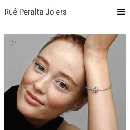
Rué Peralta Joiers
Obrir/tancar el menú
+