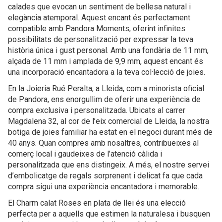
calades que evocan un sentiment de bellesa natural i
elegància atemporal. Aquest encant és perfectament
compatible amb Pandora Moments, oferint infinites
possibilitats de personalització per expressar la teva
història única i gust personal. Amb una fondària de 11 mm,
alçada de 11 mm i amplada de 9,9 mm, aquest encant és
una incorporació encantadora a la teva col·lecció de joies.
En la Joieria Rué Peralta, a Lleida, com a minorista oficial
de Pandora, ens enorgullim de oferir una experiència de
compra exclusiva i personalitzada. Ubicats al carrer
Magdalena 32, al cor de l’eix comercial de Lleida, la nostra
botiga de joies familiar ha estat en el negoci durant més de
40 anys. Quan compres amb nosaltres, contribueixes al
comerç local i gaudeixes de l’atenció càlida i
personalitzada que ens distingeix. A més, el nostre servei
d’embolicatge de regals sorprenent i delicat fa que cada
compra sigui una experiència encantadora i memorable.
El Charm calat Roses en plata de llei és una elecció
perfecta per a aquells que estimen la naturalesa i busquen