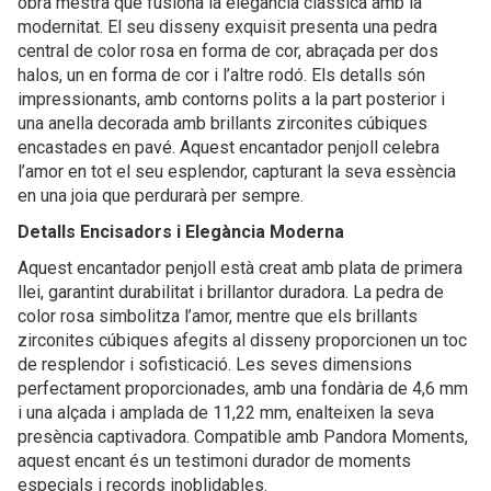
obra mestra que fusiona la elegància clàssica amb la
modernitat. El seu disseny exquisit presenta una pedra
central de color rosa en forma de cor, abraçada per dos
halos, un en forma de cor i l’altre rodó. Els detalls són
impressionants, amb contorns polits a la part posterior i
una anella decorada amb brillants zirconites cúbiques
encastades en pavé. Aquest encantador penjoll celebra
l’amor en tot el seu esplendor, capturant la seva essència
en una joia que perdurarà per sempre.
Detalls Encisadors i Elegància Moderna
Aquest encantador penjoll està creat amb plata de primera
llei, garantint durabilitat i brillantor duradora. La pedra de
color rosa simbolitza l’amor, mentre que els brillants
zirconites cúbiques afegits al disseny proporcionen un toc
de resplendor i sofisticació. Les seves dimensions
perfectament proporcionades, amb una fondària de 4,6 mm
i una alçada i amplada de 11,22 mm, enalteixen la seva
presència captivadora. Compatible amb Pandora Moments,
aquest encant és un testimoni durador de moments
especials i records inoblidables.