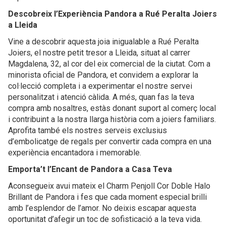
Descobreix l’Experiència Pandora a Rué Peralta Joiers
a Lleida
Vine a descobrir aquesta joia inigualable a Rué Peralta
Joiers, el nostre petit tresor a Lleida, situat al carrer
Magdalena, 32, al cor del eix comercial de la ciutat. Com a
minorista oficial de Pandora, et convidem a explorar la
col·lecció completa i a experimentar el nostre servei
personalitzat i atenció càlida. A més, quan fas la teva
compra amb nosaltres, estàs donant suport al comerç local
i contribuint a la nostra llarga història com a joiers familiars.
Aprofita també els nostres serveis exclusius
d’embolicatge de regals per convertir cada compra en una
experiència encantadora i memorable.
Emporta’t l’Encant de Pandora a Casa Teva
Aconsegueix avui mateix el Charm Penjoll Cor Doble Halo
Brillant de Pandora i fes que cada moment especial brilli
amb l’esplendor de l’amor. No deixis escapar aquesta
oportunitat d’afegir un toc de sofisticació a la teva vida.